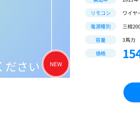
リモコン
ワイヤ
電源種別
三相2
容量
3馬力
15
価格
NEW