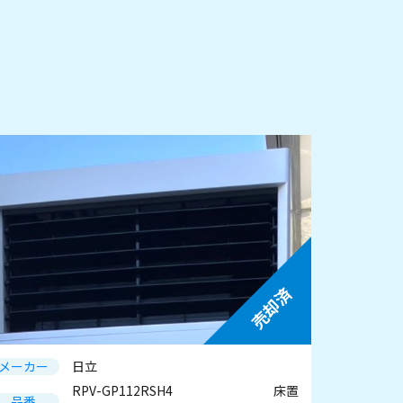
売却済
メーカー
日立
RPV-GP112RSH4 床置
品番