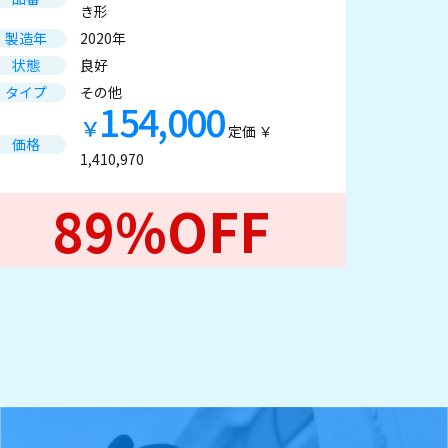
き形
製造年
2020年
状態
良好
タイプ
その他
154,000
￥
定価 ￥
価格
1,410,970
89%OFF