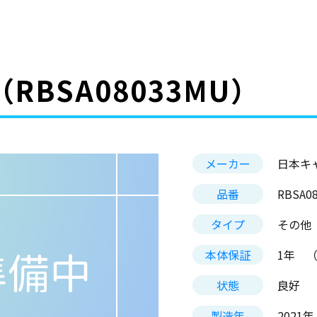
（RBSA08033MU）
メーカー
日本キ
品番
RBSA
タイプ
その他
本体保証
1年
（
状態
良好
製造年
2021年