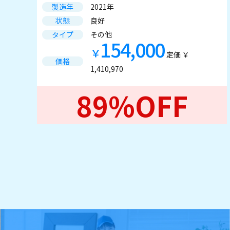
製造年
2021年
状態
良好
タイプ
その他
154,000
￥
定価 ￥
価格
1,410,970
89%OFF